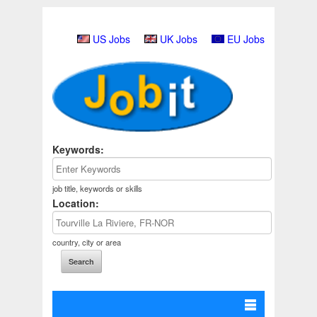
US Jobs
UK Jobs
EU Jobs
Keywords:
job title, keywords or skills
Location:
country, city or area