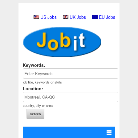
US Jobs
UK Jobs
EU Jobs
Keywords:
job title, keywords or skills
Location:
country, city or area