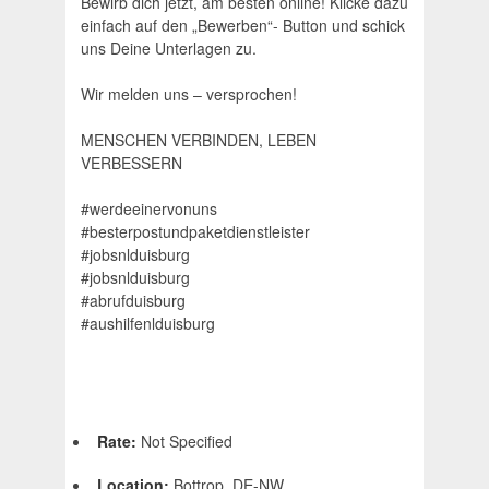
Bewirb dich jetzt, am besten online! Klicke dazu
einfach auf den „Bewerben“- Button und schick
uns Deine Unterlagen zu.
Wir melden uns – versprochen!
MENSCHEN VERBINDEN, LEBEN
VERBESSERN
#werdeeinervonuns
#besterpostundpaketdienstleister
#jobsnlduisburg
#jobsnlduisburg
#abrufduisburg
#aushilfenlduisburg
Rate:
Not Specified
Location:
Bottrop, DE-NW