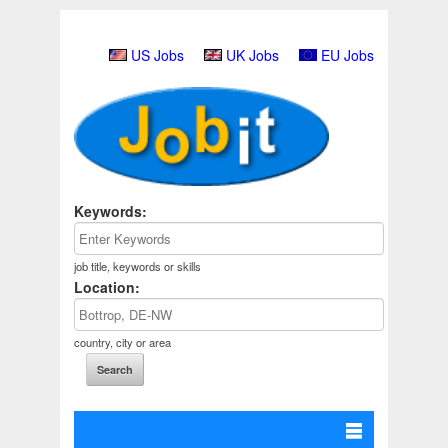
US Jobs
UK Jobs
EU Jobs
Keywords:
job title, keywords or skills
Location:
country, city or area