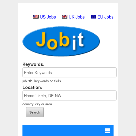
US Jobs
UK Jobs
EU Jobs
Keywords:
job title, keywords or skills
Location:
country, city or area