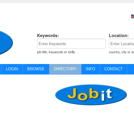
Keywords:
Location:
job title, keywords or skills
country, city or a
LOGIN
BROWSE
DIRECTORY
INFO
CONTACT